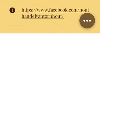
https://www.facebook.com/hout
handelvantornhout/
WELKOM IN ONZE TOONZAAL:
Landegemstraat 39
9850 Vosselare (Deinze)
WIJ ZIJN OPEN:
Maandag tot vrijdag:
08u00 tot 12u00 en 13u00 tot 18u00
Zaterdagvoormiddag:
09u00 tot 12u00