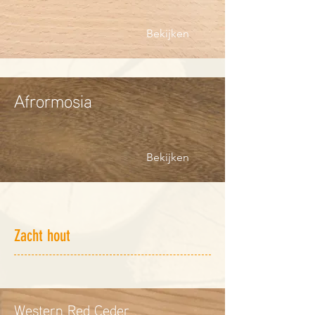
Bekijken
Afrormosia
Bekijken
Zacht hout
Western Red Ceder